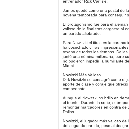
entrenador Rick Carlisle.
James quedó como una postal de la
novena temporada para conseguir su 
El protagonismo fue para el alemán
valioso de la final tras cargarse al
un partido afiebrado.
Para Nowitzki el titulo es la corona
ha cosechado cifras impresionantes 
texana de todos los tiempos. Dallas
juntó una nómina millonaria, pero 
no pudieron impedir la humillante de
Miami.
Nowitzki Más Valioso
Dirk Nowitzki se consagró como el ju
aporte de clase y coraje que ofreció
campeonato.
Aunque el Nowitzki no brilló en dema
el triunfo. Durante la serie, sobrepo
remontar marcadores en contra de 12
Dallas.
Nowitzki, el jugador más valioso de l
del segundo partido, pese al desgar