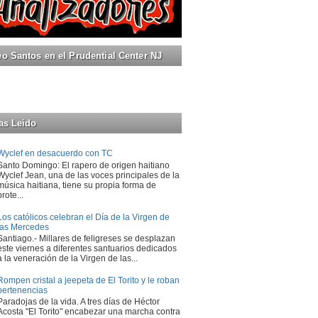
 Santos en el Prudential Center NJ
as Leido
Wyclef en desacuerdo con TC
Santo Domingo: El rapero de origen haitiano
Wyclef Jean, una de las voces principales de la
música haitiana, tiene su propia forma de
prote...
Los católicos celebran el Día de la Virgen de
las Mercedes
Santiago.- Millares de feligreses se desplazan
este viernes a diferentes santuarios dedicados
a la veneración de la Virgen de las...
Rompen cristal a jeepeta de El Torito y le roban
pertenencias
Paradojas de la vida. A tres días de Héctor
Acosta "El Torito" encabezar una marcha contra