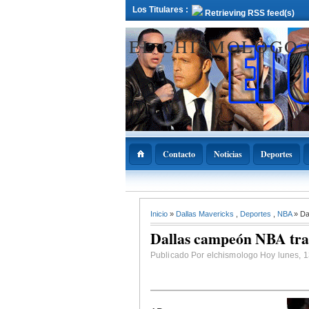
Los Titulares :
Retrieving RSS feed(s)
EL CHISMOLOGO
Contacto
Noticias
Deportes
12 Deciembre 2021
Inicio
»
Dallas Mavericks
,
Deportes
,
NBA
» Da
ADOPAE propo
Abinader declar
Dallas campeón NBA tra
11 de diciembre
Nacional de la
Bachata
Publicado Por elchismologo Hoy lunes, 13