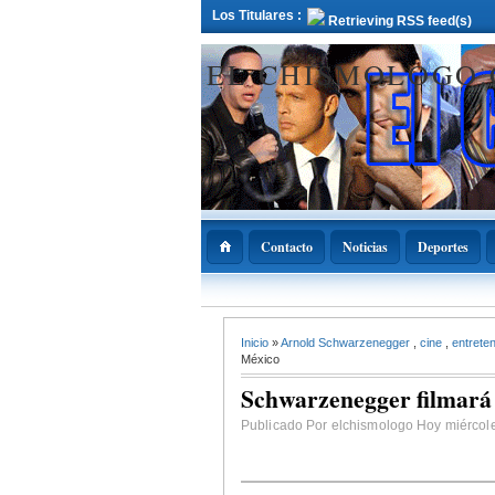
Los Titulares :
Retrieving RSS feed(s)
EL CHISMOLOGO
Contacto
Noticias
Deportes
12 Deciembre 2021
Inicio
»
Arnold Schwarzenegger
,
cine
,
entrete
ADOPAE propo
Abinader declar
México
11 de diciembre
Nacional de la
Schwarzenegger filmará
Bachata
Publicado Por elchismologo Hoy miércole