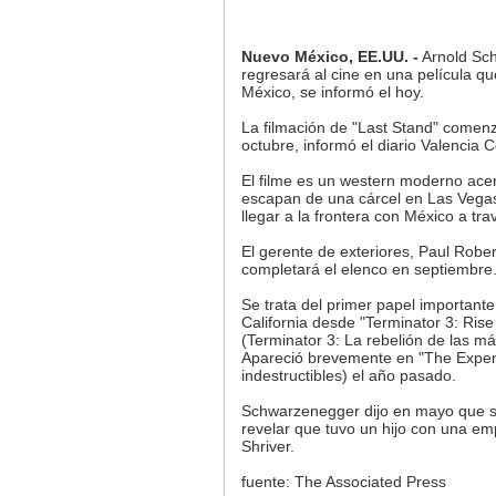
Nuevo México, EE.UU. -
Arnold Sc
regresará al cine en una película q
México, se informó el hoy.
La filmación de "Last Stand" comen
octubre, informó el diario Valencia 
El filme es un western moderno ace
escapan de una cárcel en Las Vegas
llegar a la frontera con México a t
El gerente de exteriores, Paul Rober
completará el elenco en septiembre
Se trata del primer papel important
California desde "Terminator 3: Rise
(Terminator 3: La rebelión de las m
Apareció brevemente en "The Expen
indestructibles) el año pasado.
Schwarzenegger dijo en mayo que s
revelar que tuvo un hijo con una e
Shriver.
fuente: The Associated Press