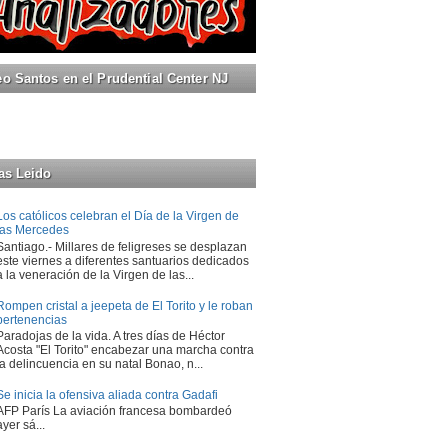
 Santos en el Prudential Center NJ
as Leido
Los católicos celebran el Día de la Virgen de
las Mercedes
Santiago.- Millares de feligreses se desplazan
este viernes a diferentes santuarios dedicados
a la veneración de la Virgen de las...
Rompen cristal a jeepeta de El Torito y le roban
pertenencias
Paradojas de la vida. A tres días de Héctor
Acosta "El Torito" encabezar una marcha contra
la delincuencia en su natal Bonao, n...
Se inicia la ofensiva aliada contra Gadafi
AFP París La aviación francesa bombardeó
ayer sá...