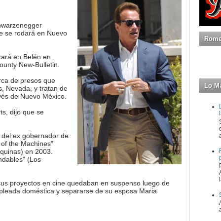
hwarzenegger
ue se rodará en Nuevo
Romeo
zará en Belén en
County New-Bulletin.
rca de presos que
Lo M
, Nevada, y tratan de
ravés de Nuevo México.
ts, dijo que se
.
e del ex gobernador de
 of the Machines"
áquinas) en 2003.
dables" (Los
us proyectos en cine quedaban en suspenso luego de
mpleada doméstica y separarse de su esposa Maria