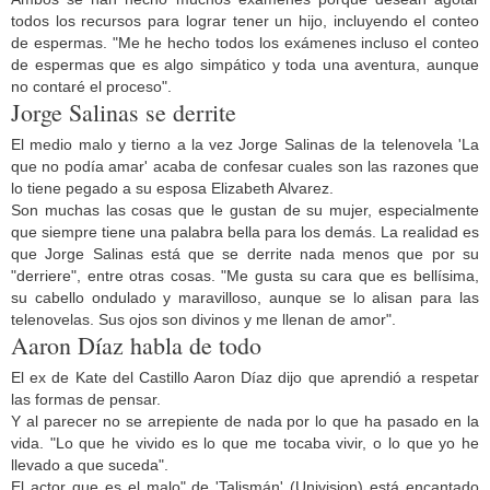
todos los recursos para lograr tener un hijo, incluyendo el conteo
de espermas. "Me he hecho todos los exámenes incluso el conteo
de espermas que es algo simpático y toda una aventura, aunque
no contaré el proceso".
Jorge Salinas se derrite
El medio malo y tierno a la vez Jorge Salinas de la telenovela 'La
que no podía amar' acaba de confesar cuales son las razones que
lo tiene pegado a su esposa Elizabeth Alvarez.
Son muchas las cosas que le gustan de su mujer, especialmente
que siempre tiene una palabra bella para los demás. La realidad es
que Jorge Salinas está que se derrite nada menos que por su
"derriere", entre otras cosas. "Me gusta su cara que es bellísima,
su cabello ondulado y maravilloso, aunque se lo alisan para las
telenovelas. Sus ojos son divinos y me llenan de amor".
Aaron Díaz habla de todo
El ex de Kate del Castillo Aaron Díaz dijo que aprendió a respetar
las formas de pensar.
Y al parecer no se arrepiente de nada por lo que ha pasado en la
vida. "Lo que he vivido es lo que me tocaba vivir, o lo que yo he
llevado a que suceda".
El actor que es el malo" de 'Talismán' (Univision) está encantado