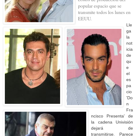
popular espacio que se
transmite todos los lunes en
EEUU.
Lle
ga
la
not
icia
de
qu
e
el
es
pa
cio
'Do
n
Fra
ncisco Presenta' de
la cadena Univisión
dejará de
transmitirse. Parece