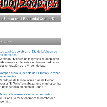
 Santos en el Prudential Center NJ
as Leido
Los católicos celebran el Día de la Virgen de
las Mercedes
Santiago.- Millares de feligreses se desplazan
este viernes a diferentes santuarios dedicados
a la veneración de la Virgen de las...
Rompen cristal a jeepeta de El Torito y le roban
pertenencias
Paradojas de la vida. A tres días de Héctor
Acosta "El Torito" encabezar una marcha contra
la delincuencia en su natal Bonao, n...
Se inicia la ofensiva aliada contra Gadafi
AFP París La aviación francesa bombardeó
ayer sá...