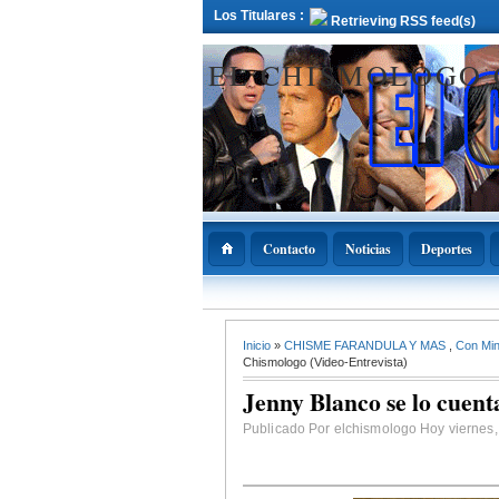
Los Titulares :
Retrieving RSS feed(s)
EL CHISMOLOGO
Contacto
Noticias
Deportes
12 Deciembre 2021
Inicio
»
CHISME FARANDULA Y MAS
,
Con Min
ADOPAE propo
Abinader declar
Chismologo (Video-Entrevista)
11 de diciembre
Nacional de la
Jenny Blanco se lo cuent
Bachata
Publicado Por elchismologo Hoy viernes, 