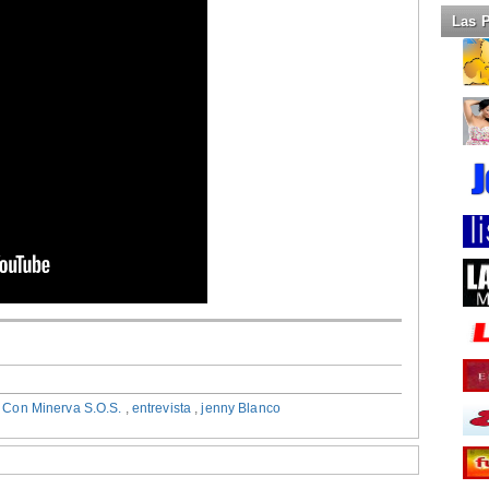
Las 
,
Con Minerva S.O.S.
,
entrevista
,
jenny Blanco