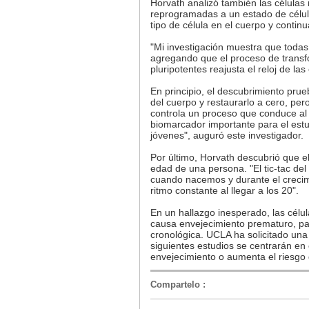
Horvath analizó también las células 
reprogramadas a un estado de célul
tipo de célula en el cuerpo y contin
"Mi investigación muestra que todas
agregando que el proceso de transf
pluripotentes reajusta el reloj de las
En principio, el descubrimiento prueb
del cuerpo y restaurarlo a cero, pero,
controla un proceso que conduce al e
biomarcador importante para el est
jóvenes", auguró este investigador.
Por último, Horvath descubrió que el 
edad de una persona. "El tic-tac del
cuando nacemos y durante el crecim
ritmo constante al llegar a los 20".
En un hallazgo inesperado, las célu
causa envejecimiento prematuro, pa
cronológica. UCLA ha solicitado una 
siguientes estudios se centrarán en e
envejecimiento o aumenta el riesgo
Compartelo
: