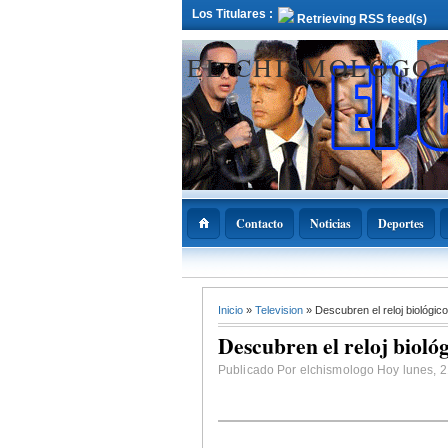
Los Titulares :
Retrieving RSS feed(s)
EL CHISMOLOGO
Contacto
Noticias
Deportes
12 Deciembre 2021
Inicio
»
Television
» Descubren el reloj biológic
ADOPAE propo
Abinader declar
Descubren el reloj bioló
11 de diciembre
Nacional de la
Bachata
Publicado Por elchismologo Hoy lunes, 21