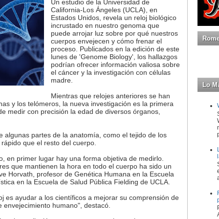
Un estudio de la Universidad de
California-Los Ángeles (UCLA), en
Estados Unidos, revela un reloj biológico
incrustado en nuestro genoma que
puede arrojar luz sobre por qué nuestros
Romeo
cuerpos envejecen y cómo frenar el
proceso. Publicados en la edición de este
lunes de 'Genome Biology', los hallazgos
podrían ofrecer información valiosa sobre
el cáncer y la investigación con células
madre.
Lo M
Mientras que relojes anteriores se han
nas y los telómeros, la nueva investigación es la primera
z de medir con precisión la edad de diversos órganos,
e algunas partes de la anatomía, como el tejido de los
ápido que el resto del cuerpo.
o, en primer lugar hay una forma objetiva de medirlo.
res que mantienen la hora en todo el cuerpo ha sido un
teve Horvath, profesor de Genética Humana en la Escuela
tica en la Escuela de Salud Pública Fielding de UCLA.
oj es ayudar a los científicos a mejorar su comprensión de
de envejecimiento humano", destacó.