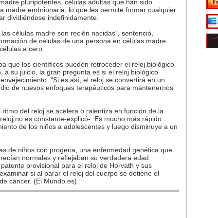
madre pluripotentes, células adultas que han sido
a madre embrionaria, lo que les permite formar cualquier
uar dividiéndose indefinidamente.
 las células madre son recién nacidas", sentenció,
ormación de células de una persona en células madre
 células a cero.
a que los científicos pueden retroceder el reloj biológico
 a su juicio, la gran pregunta es si el reloj biológico
nvejecimiento. "Si es así, el reloj se convertirá en un
udio de nuevos enfoques terapéuticos para mantenernos
ritmo del reloj se acelera o ralentiza en función de la
 reloj no es constante-explicó-. Es mucho más rápido
iento de los niños a adolescentes y luego disminuye a un
las de niños con progeria, una enfermedad genética que
recían normales y reflejaban su verdadera edad
patente provisional para el reloj de Horvath y sus
xaminar si al parar el reloj del cuerpo se detiene el
 de cáncer. (El Mundo.es)