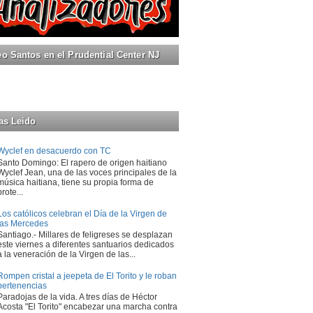
 Santos en el Prudential Center NJ
as Leido
Wyclef en desacuerdo con TC
Santo Domingo: El rapero de origen haitiano
Wyclef Jean, una de las voces principales de la
música haitiana, tiene su propia forma de
prote...
Los católicos celebran el Día de la Virgen de
las Mercedes
Santiago.- Millares de feligreses se desplazan
este viernes a diferentes santuarios dedicados
a la veneración de la Virgen de las...
Rompen cristal a jeepeta de El Torito y le roban
pertenencias
Paradojas de la vida. A tres días de Héctor
Acosta "El Torito" encabezar una marcha contra