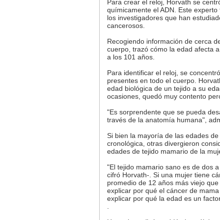
Para crear el reloj, Horvath se centr
químicamente el ADN. Este experto 
los investigadores que han estudiad
cancerosos.
Recogiendo información de cerca de 
cuerpo, trazó cómo la edad afecta a
a los 101 años.
Para identificar el reloj, se conce
presentes en todo el cuerpo. Horvath
edad biológica de un tejido a su eda
ocasiones, quedó muy contento pero
"Es sorprendente que se pueda desar
través de la anatomía humana", adm
Si bien la mayoría de las edades de
cronológica, otras divergieron cons
edades de tejido mamario de la muj
"El tejido mamario sano es de dos a
cifró Horvath-. Si una mujer tiene c
promedio de 12 años más viejo que e
explicar por qué el cáncer de mama
explicar por qué la edad es un fact
.