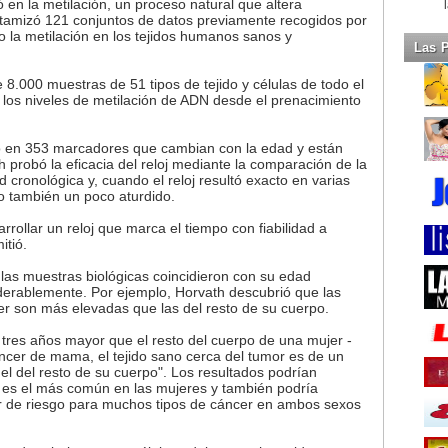
ó en la metilación, un proceso natural que altera
tamizó 121 conjuntos de datos previamente recogidos por
o la metilación en los tejidos humanos sanos y
Las 
8.000 muestras de 51 tipos de tejido y células de todo el
 los niveles de metilación de ADN desde el prenacimiento
ntró en 353 marcadores que cambian con la edad y están
 probó la eficacia del reloj mediante la comparación de la
d cronológica y, cuando el reloj resultó exacto en varias
 también un poco aturdido.
rollar un reloj que marca el tiempo con fiabilidad a
itió.
 las muestras biológicas coincidieron con su edad
iderablemente. Por ejemplo, Horvath descubrió que las
er son más elevadas que las del resto de su cuerpo.
 tres años mayor que el resto del cuerpo de una mujer -
áncer de mama, el tejido sano cerca del tumor es de un
l del resto de su cuerpo". Los resultados podrían
 es el más común en las mujeres y también podría
or de riesgo para muchos tipos de cáncer en ambos sexos