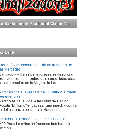
 Santos en el Prudential Center NJ
as Leido
Los católicos celebran el Día de la Virgen de
las Mercedes
Santiago.- Millares de feligreses se desplazan
este viernes a diferentes santuarios dedicados
a la veneración de la Virgen de las...
Rompen cristal a jeepeta de El Torito y le roban
pertenencias
Paradojas de la vida. A tres días de Héctor
Acosta "El Torito" encabezar una marcha contra
la delincuencia en su natal Bonao, n...
Se inicia la ofensiva aliada contra Gadafi
AFP París La aviación francesa bombardeó
ayer sá...