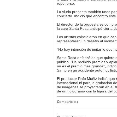
reponerse.
La viuda presentó también unos pap
concierto. Indició que encontró este
El director de la orquesta se compro
la cara Santa Rosa anticipó cierta d
Los artistas coincidieron en que c
representarán un desafío al momento
“No hay intención de imitar lo que n
Santa Rosa enfatizó en que quiere q
público. “He recibido premios y apla
mí es el premio más grande”, indicó
Santo en un accidente automovilístic
El productor Rafo Muñiz indicó que n
internacional ni para la grabación 
de imágenes se proyectarán en el sho
de un holograma con la figura del bo
Compartelo
: