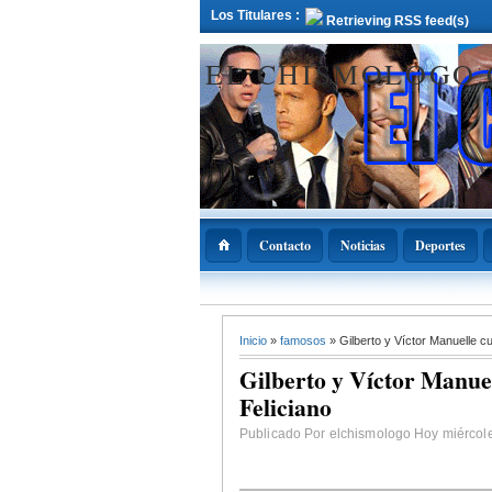
Los Titulares :
Retrieving RSS feed(s)
EL CHISMOLOGO
Contacto
Noticias
Deportes
12 Deciembre 2021
Inicio
»
famosos
» Gilberto y Víctor Manuelle 
ADOPAE propo
Abinader declar
Gilberto y Víctor Manue
11 de diciembre
Nacional de la
Feliciano
Bachata
Publicado Por elchismologo Hoy miércole