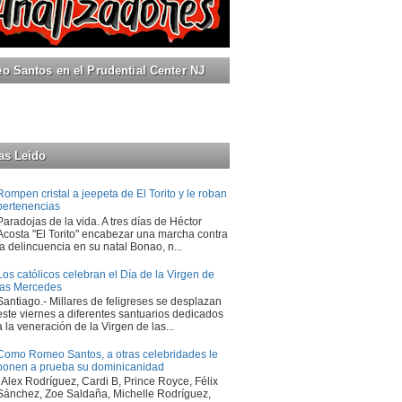
 Santos en el Prudential Center NJ
as Leido
Rompen cristal a jeepeta de El Torito y le roban
pertenencias
Paradojas de la vida. A tres días de Héctor
Acosta "El Torito" encabezar una marcha contra
la delincuencia en su natal Bonao, n...
Los católicos celebran el Día de la Virgen de
las Mercedes
Santiago.- Millares de feligreses se desplazan
este viernes a diferentes santuarios dedicados
a la veneración de la Virgen de las...
Como Romeo Santos, a otras celebridades le
ponen a prueba su dominicanidad
Alex Rodríguez, Cardi B, Prince Royce, Félix
Sánchez, Zoe Saldaña, Michelle Rodríguez,