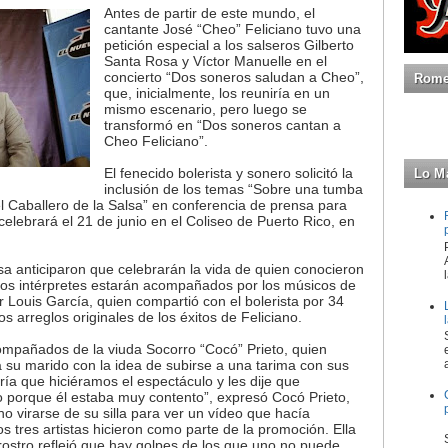
Antes de partir de este mundo, el
cantante José “Cheo” Feliciano tuvo una
petición especial a los salseros Gilberto
Santa Rosa y Víctor Manuelle en el
concierto “Dos soneros saludan a Cheo”,
Romeo
que, inicialmente, los reuniría en un
mismo escenario, pero luego se
transformó en “Dos soneros cantan a
Cheo Feliciano”.
El fenecido bolerista y sonero solicitó la
Lo M
inclusión de los temas “Sobre una tumba
el Caballero de la Salsa” en conferencia de prensa para
celebrará el 21 de junio en el Coliseo de Puerto Rico, en
sa anticiparon que celebrarán la vida de quien conocieron
 Los intérpretes estarán acompañados por los músicos de
r Louis García, quien compartió con el bolerista por 34
s arreglos originales de los éxitos de Feliciano.
ompañados de la viuda Socorro “Cocó” Prieto, quien
 su marido con la idea de subirse a una tarima con sus
ría que hiciéramos el espectáculo y les dije que
o porque él estaba muy contento”, expresó Cocó Prieto,
 no virarse de su silla para ver un vídeo que hacía
os tres artistas hicieron como parte de la promoción. Ella
 rostro reflejó que hay golpes de los que uno no puede