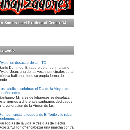
 Santos en el Prudential Center NJ
as Leido
Wyclef en desacuerdo con TC
Santo Domingo: El rapero de origen haitiano
Wyclef Jean, una de las voces principales de la
música haitiana, tiene su propia forma de
prote...
Los católicos celebran el Día de la Virgen de
las Mercedes
Santiago.- Millares de feligreses se desplazan
este viernes a diferentes santuarios dedicados
a la veneración de la Virgen de las...
Rompen cristal a jeepeta de El Torito y le roban
pertenencias
Paradojas de la vida. A tres días de Héctor
Acosta "El Torito" encabezar una marcha contra