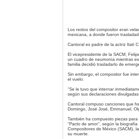
Los restos del compositor eran velad
mexicana, a donde fueron trasladado
Cantoral es padre de la actriz Itatí C
El vicepresidente de la SACM, Felipe
un cuadro de neumonía mientras est
familia decidió trasladarlo de emerg
Sin embargo, el compositor fue inte
el vuelo.
“Se le tuvo que internar inmediatamen
según sus declaraciones divulgadas
Cantoral compuso canciones que han
Domingo, José José, Emmanuel, Olga
También ha compuesto piezas para t
“Pacto de amor”, según la biografía
Compositores de México (SACM), la c
su muerte.