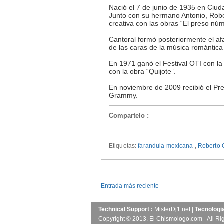
Nació el 7 de junio de 1935 en Ciu
Junto con su hermano Antonio, Rob
creativa con las obras “El preso núme
Cantoral formó posteriormente el af
de las caras de la música romántica
En 1971 ganó el Festival OTI con la 
con la obra “Quijote”.
En noviembre de 2009 recibió el Pre
Grammy.
Compartelo
:
Etiquetas:
farandula mexicana
,
Roberto 
Entrada más reciente
Technical Support :
MisterDj1.net
|
Tecnologi
Copyright © 2013.
El Chismologo.com
- All R