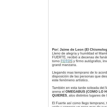
Por: Jaime de Leon (El Chismolo
Lleno de alegría y humildad el Ma
FUERTE, recibió a decenas de fanáti
tomo
FOTOS
y firmo autógrafos, inv
grand manzana.
Llegando mas temprano de lo acord
disposición de las personas que des
este fenómeno artístico.
También en esta tarde soleada del M
arena el
OMEGABUS (COMO LO H
QUIERES
, alos distintos lugares d
El Fuerte así como llego temprano, 
verlo y conocer un poco mas de sus