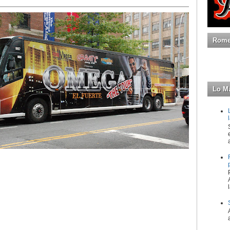
Romeo
Lo M