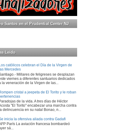
 Santos en el Prudential Center NJ
as Leido
Los católicos celebran el Día de la Virgen de
las Mercedes
Santiago.- Millares de feligreses se desplazan
este viernes a diferentes santuarios dedicados
a la veneración de la Virgen de las...
Rompen cristal a jeepeta de El Torito y le roban
pertenencias
Paradojas de la vida. A tres días de Héctor
Acosta "El Torito" encabezar una marcha contra
la delincuencia en su natal Bonao, n...
Se inicia la ofensiva aliada contra Gadafi
AFP París La aviación francesa bombardeó
ayer sá...