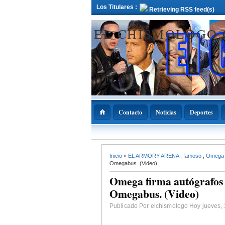
Los Titulares :
Retrieving RSS feed(s)
EL CHISMOLOGO
Contacto
Noticias
Deportes
12 Deciembre 2021
Inicio
»
EL ARMORY ARENA
,
famoso
,
Omeg
ADOPAE propo
Abinader declar
Omegabus. (Video)
11 de diciembre
Nacional de la
Omega firma autógrafos 
Bachata
Omegabus. (Video)
Publicado Por elchismologo Hoy jueves, 