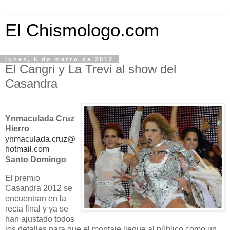
El Chismologo.com
lunes, 5 de marzo de 2012
El Cangri y La Trevi al show del
Casandra
Ynmaculada Cruz
Hierro
ynmaculada.cruz@
hotmail.com
Santo Domingo
El premio
Casandra 2012 se
encuentran en la
recta final y ya se
han ajustado todos
los detalles para que el montaje llegue al público como un