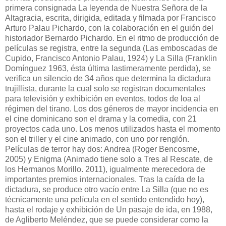
primera consignada La leyenda de Nuestra Señora de la
Altagracia, escrita, dirigida, editada y filmada por Francisco
Arturo Palau Pichardo, con la colaboración en el guión del
historiador Bernardo Pichardo. En el ritmo de producción de
películas se registra, entre la segunda (Las emboscadas de
Cupido, Francisco Antonio Palau, 1924) y La Silla (Franklin
Domínguez 1963, ésta última lastimeramente perdida), se
verifica un silencio de 34 años que determina la dictadura
trujillista, durante la cual solo se registran documentales
para televisión y exhibición en eventos, todos de loa al
régimen del tirano. Los dos géneros de mayor incidencia en
el cine dominicano son el drama y la comedia, con 21
proyectos cada uno. Los menos utilizados hasta el momento
son el triller y el cine animado, con uno por renglón.
Películas de terror hay dos: Andrea (Roger Bencosme,
2005) y Enigma (Animado tiene solo a Tres al Rescate, de
los Hermanos Morillo. 2011), igualmente merecedora de
importantes premios internacionales. Tras la caída de la
dictadura, se produce otro vacío entre La Silla (que no es
técnicamente una película en el sentido entendido hoy),
hasta el rodaje y exhibición de Un pasaje de ida, en 1988,
de Agliberto Meléndez, que se puede considerar como la