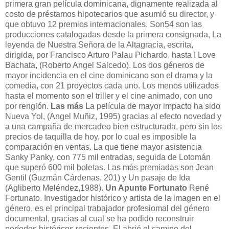
primera gran película dominicana, dignamente realizada al
costo de préstamos hipotecarios que asumió su director, y
que obtuvo 12 premios internacionales. Son54 son las
producciones catalogadas desde la primera consignada, La
leyenda de Nuestra Señora de la Altagracia, escrita,
dirigida, por Francisco Arturo Palau Pichardo, hasta I Love
Bachata, (Roberto Angel Salcedo). Los dos géneros de
mayor incidencia en el cine dominicano son el drama y la
comedia, con 21 proyectos cada uno. Los menos utilizados
hasta el momento son el triller y el cine animado, con uno
por renglón.
Las más
La película de mayor impacto ha sido
Nueva Yol, (Angel Muñiz, 1995) gracias al efecto novedad y
a una campaña de mercadeo bien estructurada, pero sin los
precios de taquilla de hoy, por lo cual es imposible la
comparación en ventas. La que tiene mayor asistencia
Sanky Panky, con 775 mil entradas, seguida de Lotomán
que superó 600 mil boletas. Las más premiadas son Jean
Gentil (Guzmán Cárdenas, 201) y Un pasaje de Ida
(Agliberto Meléndez,1988).
Un Apunte Fortunato
René
Fortunato. Investigador histórico y artista de la imagen en el
género, es el principal trabajador profesiomal del género
documental, gracias al cual se ha podido reconstruir
períodos históricos recientes. El abrió el camino del