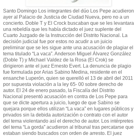
Santo Domingo Los integrantes del dúo Los Pepe acudieron
ayer al Palacio de Justicia de Ciudad Nueva, pero no a un
concierto. Doble T y El Crock buscaban que se les levantara
una rebeldía que les había dictado el juez suplente del
Cuarto Juzgado de la Instrucción del Distrito Nacional. La
decisión judicial fue por estos no acudir a un juicio
preliminar que se les sigue ante una acusación de plagiar el
tema titulado “La vaca”. Anderson Miguel Álvarez González
(Doble T) y Michael Valdez de la Rosa (El Crok) se
dirigieron ante el juez Ernesto Evert. La denuncia de plagio
fue formulada por Arias Sabino Medina, residente en el
ensanche Luperón, quien se querelló el 13 de abril del 2011
por supuesta violación a la ley 65- 00 sobre derecho de
autor. El 24 de enero pasado, la Fiscalía del Distrito
Nacional presentó acusación en contra de Los Pepe para
que se dicte apertura a juicio, luego de que Sabino se
quejara porque ellos utilizan “La vaca” en lugares públicos y
privados sin la debida autorización o contrato con el autor
del tema violentando así el derecho de autor. Los intérpretes
del tema “La gorda” acudieron al tribunal tras percatarse que
estaban siendo buscados con orden de arresto. El juez