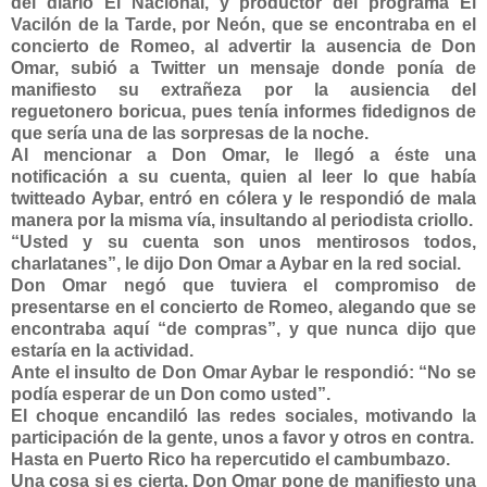
del diario El Nacional, y productor del programa El
Vacilón de la Tarde, por Neón, que se encontraba en el
concierto de Romeo, al advertir la ausencia de Don
Omar, subió a Twitter un mensaje donde ponía de
manifiesto su extrañeza por la ausiencia del
reguetonero boricua, pues tenía informes fidedignos de
que sería una de las sorpresas de la noche.
Al mencionar a Don Omar, le llegó a éste una
notificación a su cuenta, quien al leer lo que había
twitteado Aybar, entró en cólera y le respondió de mala
manera por la misma vía, insultando al periodista criollo.
“Usted y su cuenta son unos mentirosos todos,
charlatanes”, le dijo Don Omar a Aybar en la red social.
Don Omar negó que tuviera el compromiso de
presentarse en el concierto de Romeo, alegando que se
encontraba aquí “de compras”, y que nunca dijo que
estaría en la actividad.
Ante el insulto de Don Omar Aybar le respondió: “No se
podía esperar de un Don como usted”.
El choque encandiló las redes sociales, motivando la
participación de la gente, unos a favor y otros en contra.
Hasta en Puerto Rico ha repercutido el cambumbazo.
Una cosa si es cierta. Don Omar pone de manifiesto una