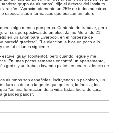
antioso grupo de alumnos", dijo el director del Instituto
eclaración. "Aproximadamente un 25% de todos nuestros
 o especialistas informáticos que buscan un futuro
ropeos algo menos prósperos. Contento de trabajar, pero
jorar sus perspectivas de empleo, Jaime Mora, de 21
tió en un avión para Liverpool, en el noroeste de
e pareció gracioso". "La elección la hice un poco a lo
y me fuí el lunes siguiente.
estuve 'guay' (contento), pero cuando llegué y me
onoce. En unas pocas semanas encontró un apartamento,
és gratis y un trabajo lavando platos en una residencia de
los alumnos son españoles, incluyendo un psicólogo, un
 duro es dejar a la gente que quieres, la familia, los
 que "es una formación de la vida. Estás fuera de casa
 a grandes pasos".