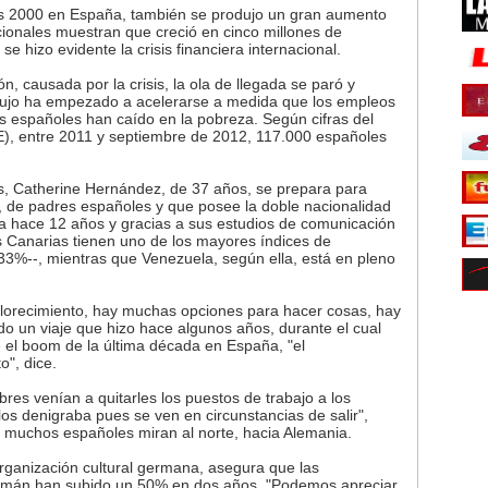
os 2000 en España, también se produjo un gran aumento
acionales muestran que creció en cinco millones de
 hizo evidente la crisis financiera internacional.
, causada por la crisis, la ola de llegada se paró y
 flujo ha empezado a acelerarse a medida que los empleos
españoles han caído en la pobreza. Según cifras del
INE), entre 2011 y septiembre de 2012, 117.000 españoles
as, Catherine Hernández, de 37 años, se prepara para
 de padres españoles y que posee la doble nacionalidad
a hace 12 años y gracias a sus estudios de comunicación
as Canarias tienen uno de los mayores índices de
%--, mientras que Venezuela, según ella, está en pleno
lorecimiento, hay muchas opciones para hacer cosas, hay
ndo un viaje que hizo hace algunos años, durante el cual
e el boom de la última década en España, "el
o", dice.
bres venían a quitarles los puestos de trabajo a los
os denigraba pues se ven en circunstancias de salir",
, muchos españoles miran al norte, hacia Alemania.
organización cultural germana, asegura que las
lemán han subido un 50% en dos años. "Podemos apreciar