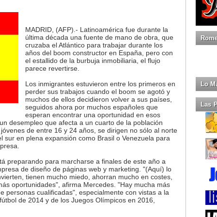
MADRID, (AFP).- Latinoamérica fue durante la
última década una fuente de mano de obra, que
Romeo
cruzaba el Atlántico para trabajar durante los
años del boom constructor en España, pero con
el estallido de la burbuja inmobiliaria, el flujo
parece revertirse.
Los inmigrantes estuvieron entre los primeros en
Lo M
perder sus trabajos cuando el boom se agotó y
muchos de ellos decidieron volver a sus países,
Las 
seguidos ahora por muchos españoles que
esperan encontrar una oportunidad en esos
 un desempleo que afecta a un cuarto de la población
 jóvenes de entre 16 y 24 años, se dirigen no sólo al norte
el sur en plena expansión como Brasil o Venezuela para
mpresa.
tá preparando para marcharse a finales de este año a
presa de diseño de páginas web y marketing. "(Aquí) lo
invierten, tienen mucho miedo, ahorran mucho en costes,
 más oportunidades", afirma Mercedes. "Hay mucha más
 personas cualificadas", especialmente con vistas a la
fútbol de 2014 y de los Juegos Olímpicos en 2016,