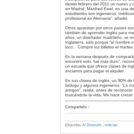
desde febrero del 2011 un nuevo y cu
en Madrid, Manfred Ewel, en una d
estudiantes son ingenieros, médicos
profesional en Alemania", añadió.
Otros apuestan por otros países eu
también de aprender inglés para me
años, un diseñador madrileño, se me
Inglaterra, sólo porque "el nombre m
loco... Compré los billetes el martes 
En la semana después de comprarlo 
encontré solo, fue más duro", rec
un escuela que ofrece clases de ingl
ancianos para pagar el alquiler.
En sus clases de inglés, un 90% de 
biólogo y algunos ingenieros. "Lo más
amigos", relata, antes de reconocer
buscándote la vida. Me hace crecer
Compartelo
:
Etiquetas:
Al Desnudo
,
noticias