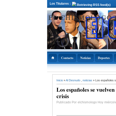
Los Titulares :
Retrieving RSS feed(s)
EL CHISMOLOGO
Contacto
Noticias
Deportes
12 Deciembre 2021
Inicio
»
Al Desnudo
,
noticias
» Los españoles s
ADOPAE propo
Abinader declar
Los españoles se vuelven
11 de diciembre
Nacional de la
crisis
Bachata
Publicado Por elchismologo Hoy miércole