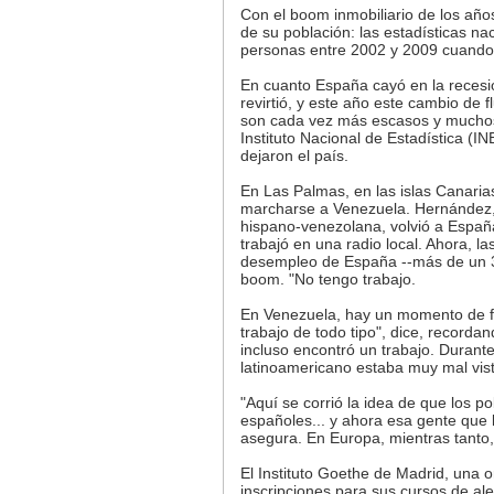
Con el boom inmobiliario de los añ
de su población: las estadísticas n
personas entre 2002 y 2009 cuando se
En cuanto España cayó en la recesión
revirtió, y este año este cambio de
son cada vez más escasos y muchos 
Instituto Nacional de Estadística (
dejaron el país.
En Las Palmas, en las islas Canari
marcharse a Venezuela. Hernández,
hispano-venezolana, volvió a Españ
trabajó en una radio local. Ahora, l
desempleo de España --más de un 33
boom. "No tengo trabajo.
En Venezuela, hay un momento de f
trabajo de todo tipo", dice, recorda
incluso encontró un trabajo. Durant
latinoamericano estaba muy mal vist
"Aquí se corrió la idea de que los po
españoles... y ahora esa gente que l
asegura. En Europa, mientras tanto
El Instituto Goethe de Madrid, una 
inscripciones para sus cursos de a