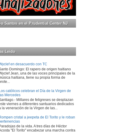
 Santos en el Prudential Center NJ
as Leido
Wyclef en desacuerdo con TC
Santo Domingo: El rapero de origen haitiano
Wyclef Jean, una de las voces principales de la
música haitiana, tiene su propia forma de
prote...
Los católicos celebran el Día de la Virgen de
las Mercedes
Santiago.- Millares de feligreses se desplazan
este viernes a diferentes santuarios dedicados
a la veneración de la Virgen de las...
Rompen cristal a jeepeta de El Torito y le roban
pertenencias
Paradojas de la vida. A tres días de Héctor
Acosta "El Torito" encabezar una marcha contra