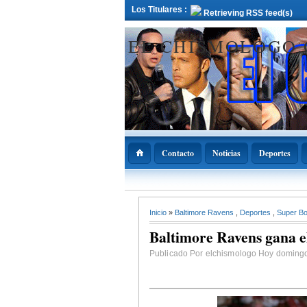
Los Titulares :
Retrieving RSS feed(s)
EL CHISMOLOGO
Contacto
Noticias
Deportes
12 Deciembre 2021
Inicio
»
Baltimore Ravens
,
Deportes
,
Super Bo
ADOPAE propo
Abinader declar
Baltimore Ravens gana 
11 de diciembre
Nacional de la
Bachata
Publicado Por elchismologo Hoy domingo,