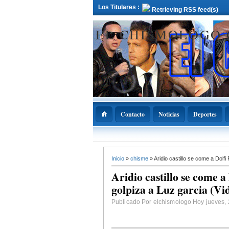
Los Titulares :
Retrieving RSS feed(s)
EL CHISMOLOGO
Contacto
Noticias
Deportes
12 Deciembre 2021
Inicio
»
chisme
» Aridio castillo se come a Dolfi
ADOPAE propo
Abinader declar
Aridio castillo se come a 
11 de diciembre
Nacional de la
golpiza a Luz garcia (Vi
Bachata
Publicado Por elchismologo Hoy jueves, 2