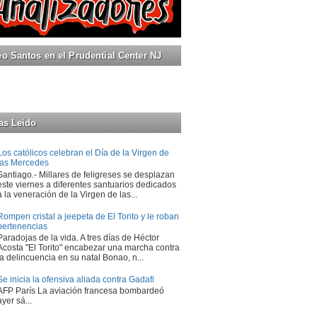
 Santos en el Prudential Center NJ
as Leido
Los católicos celebran el Día de la Virgen de
las Mercedes
Santiago.- Millares de feligreses se desplazan
este viernes a diferentes santuarios dedicados
a la veneración de la Virgen de las...
Rompen cristal a jeepeta de El Torito y le roban
pertenencias
Paradojas de la vida. A tres días de Héctor
Acosta "El Torito" encabezar una marcha contra
la delincuencia en su natal Bonao, n...
Se inicia la ofensiva aliada contra Gadafi
AFP París La aviación francesa bombardeó
ayer sá...