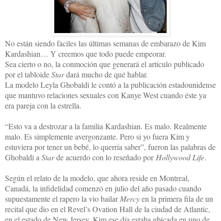
No están siendo fáciles las últimas semanas de embarazo de Kim
Kardashian… Y creemos que todo puede empeorar.
Sea cierto o no, la conmoción que generará el artículo publicado
por el tabloide
Star
dará mucho de qué hablar.
La modelo Leyla Ghobaldi le contó a la publicación estadounidense
que mantuvo relaciones sexuales con Kanye West cuando éste ya
era pareja con la estrella.
“Esto va a destrozar a la familia Kardashian. Es malo. Realmente
malo. Es simplemente avergonzante. Pero si yo fuera Kim y
estuviera por tener un bebé, lo querría saber”, fueron las palabras de
Ghobaldi a
Star
de acuerdo con lo reseñado por
Hollywood Life
.
Según el relato de la modelo, que ahora reside en Montreal,
Canadá, la infidelidad comenzó en julio del año pasado cuando
supuestamente el rapero la vio bailar
Mercy
en la primera fila de un
recital que dio en el Revel’s Ovation Hall de la ciudad de Atlantic,
en el estado de New Jersey. Kim ese día estaba ubicada en uno de