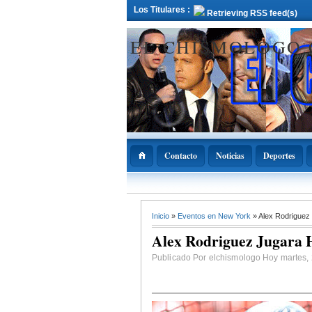
Los Titulares :
Retrieving RSS feed(s)
EL CHISMOLOGO
Contacto
Noticias
Deportes
12 Deciembre 2021
Inicio
»
Eventos en New York
» Alex Rodriguez
ADOPAE propo
Abinader declar
Alex Rodriguez Jugara 
11 de diciembre
Nacional de la
Bachata
Publicado Por elchismologo Hoy martes, 2 