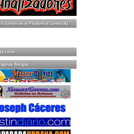
 Santos en el Prudential Center NJ
as Leido
Paginas Amigas