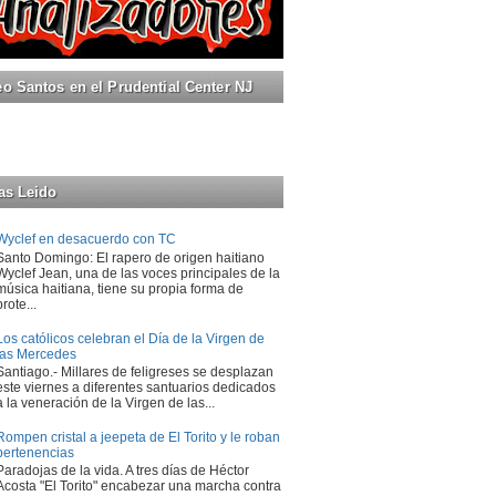
 Santos en el Prudential Center NJ
as Leido
Wyclef en desacuerdo con TC
Santo Domingo: El rapero de origen haitiano
Wyclef Jean, una de las voces principales de la
música haitiana, tiene su propia forma de
prote...
Los católicos celebran el Día de la Virgen de
las Mercedes
Santiago.- Millares de feligreses se desplazan
este viernes a diferentes santuarios dedicados
a la veneración de la Virgen de las...
Rompen cristal a jeepeta de El Torito y le roban
pertenencias
Paradojas de la vida. A tres días de Héctor
Acosta "El Torito" encabezar una marcha contra