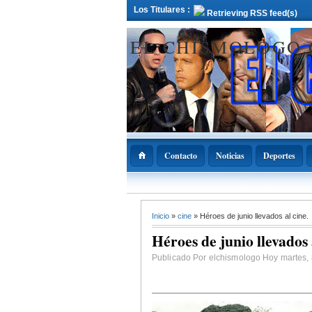
Los Titulares :
Retrieving RSS feed(s)
EL CHISMOLOGO
Contacto
Noticias
Deportes
12 Deciembre 2021
Inicio
»
cine
» Héroes de junio llevados al cine.
ADOPAE propo
Abinader declar
Héroes de junio llevados 
11 de diciembre
Nacional de la
Bachata
Publicado Por elchismologo Hoy martes, 8