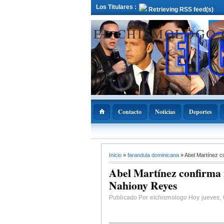
Los Titulares :
Retrieving RSS feed(s)
EL CHISMOLOGO
Contacto
Noticias
Deportes
12 Deciembre 2021
Inicio
»
farandula dominicana
» Abel Martínez 
ADOPAE propo
Abinader declar
Abel Martínez confirma
11 de diciembre
Nacional de la
Nahiony Reyes
Bachata
Publicado Por elchismologo Hoy jueves, 