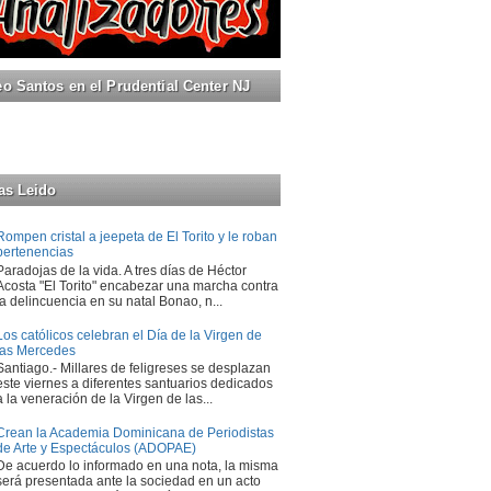
 Santos en el Prudential Center NJ
as Leido
Rompen cristal a jeepeta de El Torito y le roban
pertenencias
Paradojas de la vida. A tres días de Héctor
Acosta "El Torito" encabezar una marcha contra
la delincuencia en su natal Bonao, n...
Los católicos celebran el Día de la Virgen de
las Mercedes
Santiago.- Millares de feligreses se desplazan
este viernes a diferentes santuarios dedicados
a la veneración de la Virgen de las...
Crean la Academia Dominicana de Periodistas
de Arte y Espectáculos (ADOPAE)
De acuerdo lo informado en una nota, la misma
será presentada ante la sociedad en un acto