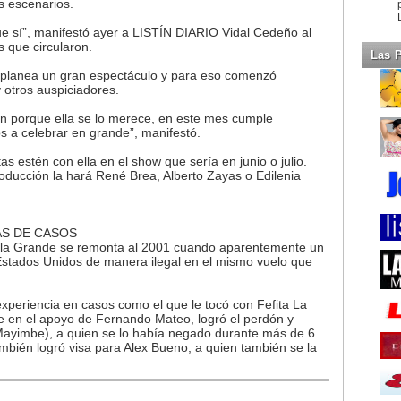
s escenarios.
ue sí”, manifestó ayer a LISTÍN DIARIO Vidal Cedeño al
s que circularon.
Las 
ño planea un gran espectáculo y para eso comenzó
 otros auspiciadores.
ún porque ella se lo merece, en este mes cumple
s a celebrar en grande”, manifestó.
s estén con ella en el show que sería en junio o julio.
oducción la hará René Brea, Alberto Zayas o Edilenia
AS DE CASOS
la Grande se remonta al 2001 cuando aparentemente un
a Estados Unidos de manera ilegal en el mismo vuelo que
eriencia en casos como el que le tocó con Fefita La
e en el apoyo de Fernando Mateo, logró el perdón y
 Mayimbe), a quien se lo había negado durante más de 6
bién logró visa para Alex Bueno, a quien también se la