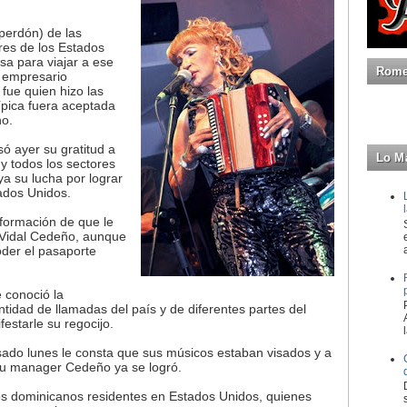
(perdón) de las
res de los Estados
isa para viajar a ese
Romeo
l empresario
fue quien hizo las
ípica fuera aceptada
no.
só ayer su gratitud a
Lo M
y todos los sectores
ya su lucha por lograr
tados Unidos.
información de que le
 Vidal Cedeño, aunque
oder el pasaporte
 conoció la
tidad de llamadas del país y de diferentes partes del
estarle su regocijo.
sado lunes le consta que sus músicos estaban visados y a
 su manager Cedeño ya se logró.
los dominicanos residentes en Estados Unidos, quienes