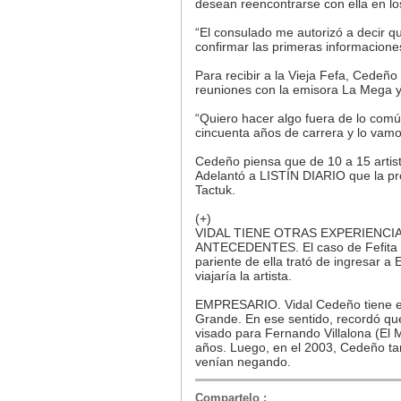
desean reencontrarse con ella en lo
“El consulado me autorizó a decir q
confirmar las primeras informacione
Para recibir a la Vieja Fefa, Cede
reuniones con la emisora La Mega y
“Quiero hacer algo fuera de lo com
cincuenta años de carrera y lo vamo
Cedeño piensa que de 10 a 15 artista
Adelantó a LISTÍN DIARIO que la pr
Tactuk.
(+)
VIDAL TIENE OTRAS EXPERIENCI
ANTECEDENTES. El caso de Fefita 
pariente de ella trató de ingresar 
viajaría la artista.
EMPRESARIO. Vidal Cedeño tiene exp
Grande. En ese sentido, recordó qu
visado para Fernando Villalona (El
años. Luego, en el 2003, Cedeño tam
venían negando.
Compartelo
: