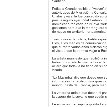
Santiago
Fefita la Grande recibió el “waiver” 
autoridades de Migración y Consula
Unidos y ya sí le fue concedida su v
país, aseguró ayer Vidal Cedeño. E
dominicano radicado en Nueva York 
gestiones para que la merenguera t
de nuevo en territorio norteamerica
Tras conocer la noticia, Fefita expre
Dios, a los medios de comunicación 
que durante varios años hicieron su
el visado que le permita viajar a Es
La artista manifestó que recibió la 
habían otorgado la visa de boca de
aclaró que todavía no tiene en su p
visado.
“La Mayimba” dijo que desde que se
información ha recibido una gran can
mundo, hasta de Francia, para manif
La veterana artista que desde el pa
la espera de la suya, lo que según
Le envió un mensaje de gratitud a 