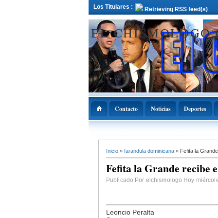
Los Titulares :
Retrieving RSS feed(s)
EL CHISMOLOGO
Contacto
Noticias
Deportes
12 Deciembre 2021
Inicio
»
farandula dominicana
» Fefita la Grand
ADOPAE propo
Abinader declar
Fefita la Grande recibe 
11 de diciembre
Nacional de la
Bachata
Publicado Por elchismologo Hoy miércole
Leoncio Peralta