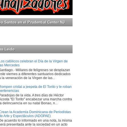
 Santos en el Prudential Center NJ
as Leido
Los católicos celebran el Día de la Virgen de
las Mercedes
Santiago.- Millares de feligreses se desplazan
este viernes a diferentes santuarios dedicados
a la veneración de la Virgen de las...
Rompen cristal a jeepeta de El Torito y le roban
pertenencias
Paradojas de la vida. A tres días de Héctor
Acosta "El Torito" encabezar una marcha contra
la delincuencia en su natal Bonao, n...
Crean la Academia Dominicana de Periodistas
de Arte y Espectáculos (ADOPAE)
De acuerdo lo informado en una nota, la misma
será presentada ante la sociedad en un acto