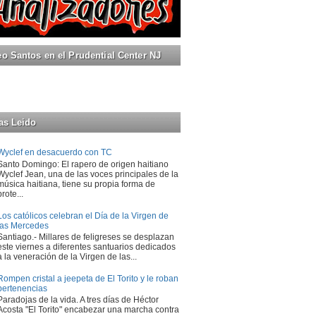
 Santos en el Prudential Center NJ
as Leido
Wyclef en desacuerdo con TC
Santo Domingo: El rapero de origen haitiano
Wyclef Jean, una de las voces principales de la
música haitiana, tiene su propia forma de
prote...
Los católicos celebran el Día de la Virgen de
las Mercedes
Santiago.- Millares de feligreses se desplazan
este viernes a diferentes santuarios dedicados
a la veneración de la Virgen de las...
Rompen cristal a jeepeta de El Torito y le roban
pertenencias
Paradojas de la vida. A tres días de Héctor
Acosta "El Torito" encabezar una marcha contra