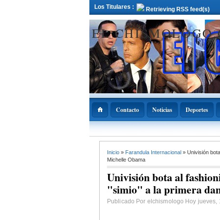
Los Titulares :
Retrieving RSS feed(s)
EL CHISMOLOGO
Contacto
Noticias
Deportes
12 Deciembre 2021
Inicio
»
Farandula Internacional
» Univisión bot
ADOPAE propo
Abinader declar
Michelle Obama
11 de diciembre
Nacional de la
Univisión bota al fashio
Bachata
"simio" a la primera d
Publicado Por elchismologo Hoy jueves, 