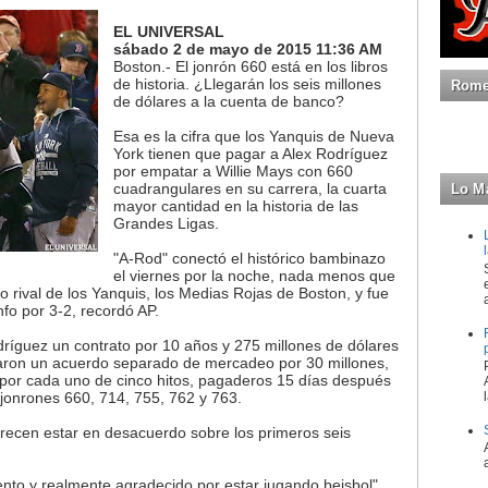
EL UNIVERSAL
sábado 2 de mayo de 2015 11:36 AM
Boston.- El jonrón 660 está en los libros
de historia. ¿Llegarán los seis millones
Romeo
de dólares a la cuenta de banco?
Esa es la cifra que los Yanquis de Nueva
York tienen que pagar a Alex Rodríguez
por empatar a Willie Mays con 660
cuadrangulares en su carrera, la cuarta
Lo M
mayor cantidad en la historia de las
Grandes Ligas.
"A-Rod" conectó el histórico bambinazo
el viernes por la noche, nada menos que
 rival de los Yanquis, los Medias Rojas de Boston, y fue
unfo por 3-2, recordó AP.
ríguez un contrato por 10 años y 275 millones de dólares
aron un acuerdo separado de mercadeo por 30 millones,
 por cada uno de cinco hitos, pagaderos 15 días después
s jonrones 660, 714, 755, 762 y 763.
recen estar en desacuerdo sobre los primeros seis
to y realmente agradecido por estar jugando beisbol",