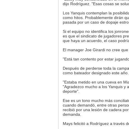
dijo Rodríguez. "Esas cosas se solu
Los Yanquis contemplan la posibilida
como hitos. Probablemente dirán qu
pasada por un caso de dopaje estro
Si el equipo no identifica los jonro
es que el sindicato de jugadores p
que haya un acuerdo, el caso podría
El manager Joe Girardi no cree que 
"Está tan contento por estar jugando
Después de perderse toda la camp
como bateador designado este año. C
"Estaba metido en una cueva en Mia
"Agradezco mucho a los Yanquis y al
deporte".
Ese es un tono mucho más conciliato
cuando demandó, entre otras person
recibió por una lesión de cadera por
demanda.
Mays felicitó a Rodríguez a través 