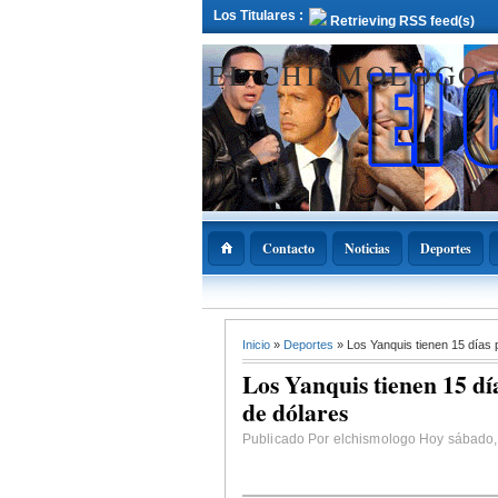
Los Titulares :
Retrieving RSS feed(s)
EL CHISMOLOGO
Contacto
Noticias
Deportes
12 Deciembre 2021
Inicio
»
Deportes
» Los Yanquis tienen 15 días 
ADOPAE propo
Abinader declar
Los Yanquis tienen 15 dí
11 de diciembre
Nacional de la
de dólares
Bachata
Publicado Por elchismologo Hoy sábado,