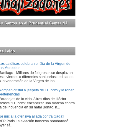
 Santos en el Prudential Center NJ
as Leido
Los católicos celebran el Día de la Virgen de
las Mercedes
Santiago.- Millares de feligreses se desplazan
este viernes a diferentes santuarios dedicados
a la veneración de la Virgen de las...
Rompen cristal a jeepeta de El Torito y le roban
pertenencias
Paradojas de la vida. A tres días de Héctor
Acosta "El Torito" encabezar una marcha contra
la delincuencia en su natal Bonao, n...
Se inicia la ofensiva aliada contra Gadafi
AFP París La aviación francesa bombardeó
ayer sá...