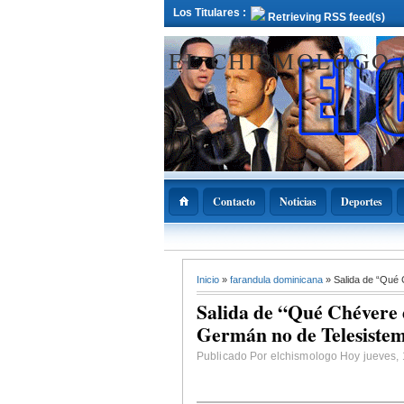
Los Titulares :
Retrieving RSS feed(s)
EL CHISMOLOGO
Contacto
Noticias
Deportes
12 Deciembre 2021
Inicio
»
farandula dominicana
» Salida de “Qué 
ADOPAE propo
Abinader declar
Salida de “Qué Chévere e
11 de diciembre
Nacional de la
Germán no de Telesiste
Bachata
Publicado Por elchismologo Hoy jueves, 