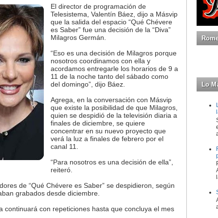
El director de programación de
Telesistema, Valentín Báez, dijo a Másvip
que la salida del espacio “Qué Chévere
es Saber” fue una decisión de la “Diva”
Milagros Germán.
Romeo
“Eso es una decisión de Milagros porque
nosotros coordinamos con ella y
acordamos entregarle los horarios de 9 a
11 de la noche tanto del sábado como
del domingo”, dijo Báez.
Lo M
Agrega, en la conversación con Másvip
que existe la posibilidad de que Milagros,
quien se despidió de la televisión diaria a
finales de diciembre, se quiere
concentrar en su nuevo proyecto que
verá la luz a finales de febrero por el
canal 11.
“Para nosotros es una decisión de ella”,
reiteró.
adores de “Qué Chévere es Saber” se despidieron, según
taban grabados desde diciembre.
ma continuará con repeticiones hasta que concluya el mes