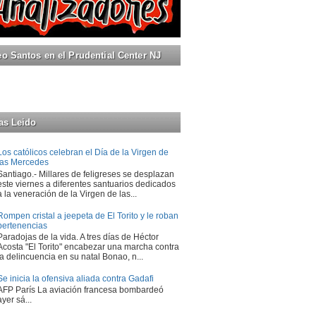
 Santos en el Prudential Center NJ
as Leido
Los católicos celebran el Día de la Virgen de
las Mercedes
Santiago.- Millares de feligreses se desplazan
este viernes a diferentes santuarios dedicados
a la veneración de la Virgen de las...
Rompen cristal a jeepeta de El Torito y le roban
pertenencias
Paradojas de la vida. A tres días de Héctor
Acosta "El Torito" encabezar una marcha contra
la delincuencia en su natal Bonao, n...
Se inicia la ofensiva aliada contra Gadafi
AFP París La aviación francesa bombardeó
ayer sá...