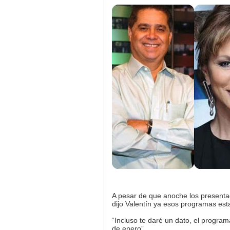
A pesar de que anoche los present
dijo Valentín ya esos programas es
“Incluso te daré un dato, el progra
de enero”.