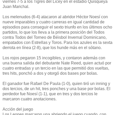
viernes 7-5 a los Tigres del Licey en el estadio Quisqueya
Juan Marichal.
Los melenudos (6-4) atacaron al abridor Héctor Noesí con
nueve imparables y cuatro carreras en igual cantidad de
episodios para conseguir el sexto triunfo en los últimos ocho
partidos, lo que los lleva a la primera posición del Todos
contra Todos del Torneo de Béisbol Invernal Dominicano,
empatados con Estrellas y Toros. Para los azules es la sexta
derrota en línea (2-8), que los hunde más en el sótano.
Los rojos pegaron 15 incogibles, y contaron además con
una buena salida del debutante Nate Reed, quien actuó por
cuatro entradas y un tercio en las que permitió dos vueltas,
tres hits, ponchó a dos y otorgó dos bases por bolas.
El ganador fue Rafael De Paula (1-0), quien tiró un inning y
dos tercios, de un hit, tres ponches y una base por bolas. El
perdedor fue Noesí (1-1), que en tres y dos tercios le
marcaron cuatro anotaciones.
Acción del juego
Los Leones marcaron una abriendo el juego cuando, con