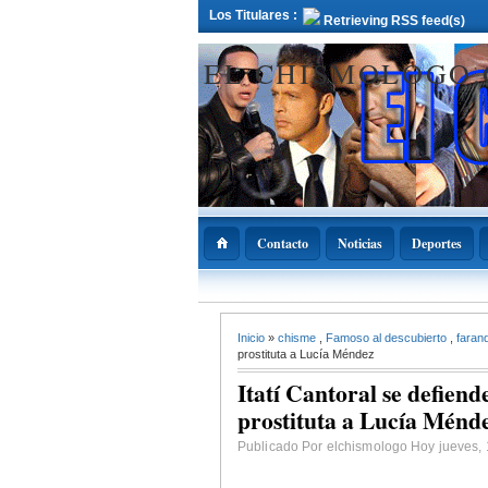
Los Titulares :
Retrieving RSS feed(s)
EL CHISMOLOGO
Contacto
Noticias
Deportes
12 Deciembre 2021
Inicio
»
chisme
,
Famoso al descubierto
,
faran
ADOPAE propo
Abinader declar
prostituta a Lucía Méndez
11 de diciembre
Nacional de la
Itatí Cantoral se defiend
Bachata
prostituta a Lucía Ménd
Publicado Por elchismologo Hoy jueves, 1