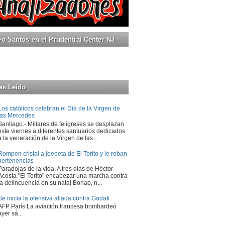
 Santos en el Prudential Center NJ
as Leido
Los católicos celebran el Día de la Virgen de
las Mercedes
Santiago.- Millares de feligreses se desplazan
este viernes a diferentes santuarios dedicados
a la veneración de la Virgen de las...
Rompen cristal a jeepeta de El Torito y le roban
pertenencias
Paradojas de la vida. A tres días de Héctor
Acosta "El Torito" encabezar una marcha contra
la delincuencia en su natal Bonao, n...
Se inicia la ofensiva aliada contra Gadafi
AFP París La aviación francesa bombardeó
ayer sá...