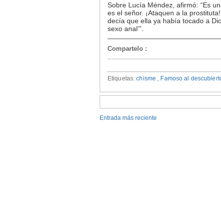
Sobre Lucía Méndez, afirmó: “Es una
es el señor. ¡Ataquen a la prostitut
decía que ella ya había tocado a Dios
sexo anal’”.
Compartelo
:
Etiquetas:
chisme
,
Famoso al descubier
Entrada más reciente