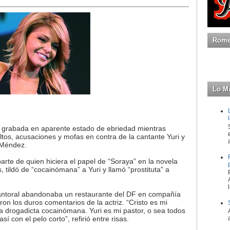
Romeo
Lo M
ue grabada en aparente estado de ebriedad mientras
ltos, acusaciones y mofas en contra de la cantante Yuri y
a Méndez.
parte de quien hiciera el papel de “Soraya” en la novela
s, tildó de “cocainómana” a Yuri y llamó “prostituta” a
antoral abandonaba un restaurante del DF en compañía
on los duros comentarios de la actriz. “Cristo es mi
una drogadicta cocainómana. Yuri es mi pastor, o sea todos
así con el pelo corto”, refirió entre risas.