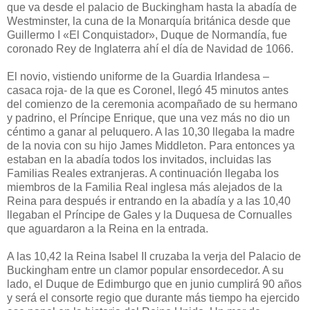
que va desde el palacio de Buckingham hasta la abadía de
Westminster, la cuna de la Monarquía británica desde que
Guillermo I «El Conquistador», Duque de Normandía, fue
coronado Rey de Inglaterra ahí el día de Navidad de 1066.
El novio, vistiendo uniforme de la Guardia Irlandesa –
casaca roja- de la que es Coronel, llegó 45 minutos antes
del comienzo de la ceremonia acompañado de su hermano
y padrino, el Príncipe Enrique, que una vez más no dio un
céntimo a ganar al peluquero. A las 10,30 llegaba la madre
de la novia con su hijo James Middleton. Para entonces ya
estaban en la abadía todos los invitados, incluidas las
Familias Reales extranjeras. A continuación llegaba los
miembros de la Familia Real inglesa más alejados de la
Reina para después ir entrando en la abadía y a las 10,40
llegaban el Príncipe de Gales y la Duquesa de Cornualles
que aguardaron a la Reina en la entrada.
A las 10,42 la Reina Isabel II cruzaba la verja del Palacio de
Buckingham entre un clamor popular ensordecedor. A su
lado, el Duque de Edimburgo que en junio cumplirá 90 años
y será el consorte regio que durante más tiempo ha ejercido