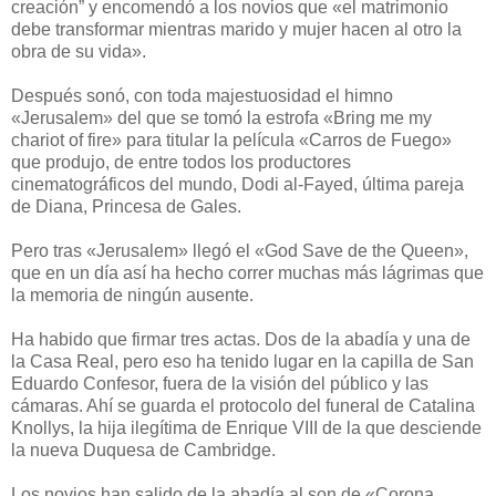
creación” y encomendó a los novios que «el matrimonio
debe transformar mientras marido y mujer hacen al otro la
obra de su vida».
Después sonó, con toda majestuosidad el himno
«Jerusalem» del que se tomó la estrofa «Bring me my
chariot of fire» para titular la película «Carros de Fuego»
que produjo, de entre todos los productores
cinematográficos del mundo, Dodi al-Fayed, última pareja
de Diana, Princesa de Gales.
Pero tras «Jerusalem» llegó el «God Save de the Queen»,
que en un día así ha hecho correr muchas más lágrimas que
la memoria de ningún ausente.
Ha habido que firmar tres actas. Dos de la abadía y una de
la Casa Real, pero eso ha tenido lugar en la capilla de San
Eduardo Confesor, fuera de la visión del público y las
cámaras. Ahí se guarda el protocolo del funeral de Catalina
Knollys, la hija ilegítima de Enrique VIII de la que desciende
la nueva Duquesa de Cambridge.
Los novios han salido de la abadía al son de «Corona