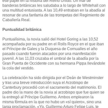
ese papel en la historia del Reino Unido. Un mar de
banderas británicas les saludaba a lo largo de Whitehall con
una multitud entusiasta. A las 10,49 entraban en la abadía al
resonar de una fanfarria de las trompetas del Regimiento de
Caballería Real.
Puntualidad británica
Puntualísima, la novia salió del Hotel Goring a las 10,52
acompañada por su padre en el Rolls Royce en el que iban
el Príncipe de Gales y la Duquesa de Cornualles el año
pasado cuando fueron atacados por una manifestación
juvenil. A las 11,03 cruzaba el umbral de la abadía por la
Gran Puerta de Occidente con su hermana Pippa llevándole
la cola del vestido.
La celebración ha sido dirigida por el Deán de Westminster
y tras una breve introducción suya el Arzobispo de
Canterbury procedió con el sacramento del matrimonio. El
padre dio la mano de la novia al arzobispo que fue quien se
la entregó al Príncipe Guillermo. Ambos emplearon la
misma fórmula en la que no hubo un «sí quiero», sino una
larga proclamación. «Yo, Guillermo Arturo Felipe Luis, te