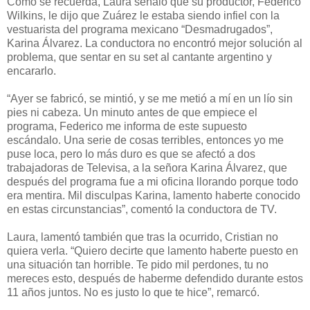
Como se recuerda, Laura señaló que su productor, Federico
Wilkins, le dijo que Zuárez le estaba siendo infiel con la
vestuarista del programa mexicano “Desmadrugados”,
Karina Álvarez. La conductora no encontró mejor solución al
problema, que sentar en su set al cantante argentino y
encararlo.
“Ayer se fabricó, se mintió, y se me metió a mí en un lío sin
pies ni cabeza. Un minuto antes de que empiece el
programa, Federico me informa de este supuesto
escándalo. Una serie de cosas terribles, entonces yo me
puse loca, pero lo más duro es que se afectó a dos
trabajadoras de Televisa, a la señora Karina Álvarez, que
después del programa fue a mi oficina llorando porque todo
era mentira. Mil disculpas Karina, lamento haberte conocido
en estas circunstancias”, comentó la conductora de TV.
Laura, lamentó también que tras la ocurrido, Cristian no
quiera verla. “Quiero decirte que lamento haberte puesto en
una situación tan horrible. Te pido mil perdones, tu no
mereces esto, después de haberme defendido durante estos
11 años juntos. No es justo lo que te hice”, remarcó.