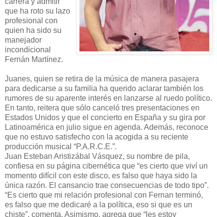
carrera y admitir
que ha roto su lazo
profesional con
quien ha sido su
manejador
incondicional
Fernán Martínez.
Juanes, quien se retira de la música de manera pasajera
para dedicarse a su familia ha querido aclarar también los
rumores de su aparente interés en lanzarse al ruedo político.
En tanto, reitera que sólo canceló tres presentaciones en
Estados Unidos y que el concierto en España y su gira por
Latinoamérica en julio sigue en agenda. Además, reconoce
que no estuvo satisfecho con la acogida a su reciente
producción musical “P.A.R.C.E.”.
Juan Esteban Aristizábal Vásquez, su nombre de pila,
confiesa en su página cibernética que “es cierto que viví un
momento difícil con este disco, es falso que haya sido la
única razón. El cansancio trae consecuencias de todo tipo”.
“Es cierto que mi relación profesional con Fernan terminó,
es falso que me dedicaré a la política, eso si que es un
chiste”, comenta. Asimismo, agrega que “les estoy