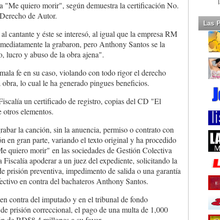
ada "Me quiero morir", según demuestra la certificación No.
 Derecho de Autor.
Las 
 al cantante y éste se interesó, al igual que la empresa RM
mediatamente la grabaron, pero Anthony Santos se la
, lucro y abuso de la obra ajena".
 mala fe en su caso, violando con todo rigor el derecho
 obra, lo cual le ha generado pingues beneficios.
iscalía un certificado de registro, copias del CD "El
re otros elementos.
abar la canción, sin la anuencia, permiso o contrato con
n en gran parte, variando el texto original y ha procedido
Me quiero morir" en las sociedades de Gestión Colectiva
a Fiscalía apoderar a un juez del expediente, solicitando la
e prisión preventiva, impedimento de salida o una garantía
ctivo en contra del bachateros Anthony Santos.
 en contra del imputado y en el tribunal de fondo
de prisión correccional, el pago de una multa de 1,000
n de RD$8.4 millones a su favor.