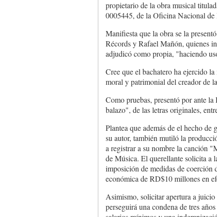
propietario de la obra musical titul
0005445, de la Oficina Nacional de
Manifiesta que la obra se la presentó
Récords y Rafael Mañón, quienes in
adjudicó como propia, "haciendo uso
Cree que el bachatero ha ejercido la
moral y patrimonial del creador de la
Como pruebas, presentó por ante la F
balazo", de las letras originales, ent
Plantea que además de el hecho de gr
su autor, también mutiló la producció
a registrar a su nombre la canción "
de Música. El querellante solicita a l
imposición de medidas de coerción d
económica de RD$10 millones en efe
Asimismo, solicitar apertura a juicio
perseguirá una condena de tres años 
salarios mínimos y una indemnizació