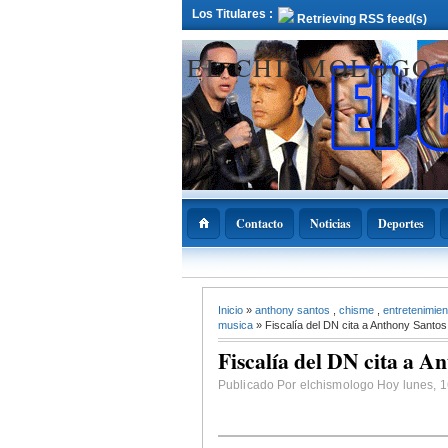
Los Titulares :
Retrieving RSS feed(s)
EL CHISMOLOGO
Contacto
Noticias
Deportes
12 Deciembre 2021
Inicio
»
anthony santos
,
chisme
,
entretenimie
ADOPAE propo
Abinader declar
musica
» Fiscalía del DN cita a Anthony Santos
11 de diciembre
Nacional de la
Fiscalía del DN cita a A
Bachata
Publicado Por elchismologo Hoy lunes, 16 