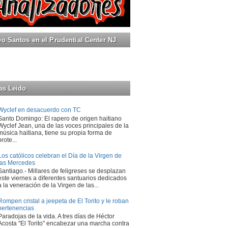
 Santos en el Prudential Center NJ
as Leido
Wyclef en desacuerdo con TC
Santo Domingo: El rapero de origen haitiano
Wyclef Jean, una de las voces principales de la
música haitiana, tiene su propia forma de
prote...
Los católicos celebran el Día de la Virgen de
las Mercedes
Santiago.- Millares de feligreses se desplazan
este viernes a diferentes santuarios dedicados
a la veneración de la Virgen de las...
Rompen cristal a jeepeta de El Torito y le roban
pertenencias
Paradojas de la vida. A tres días de Héctor
Acosta "El Torito" encabezar una marcha contra