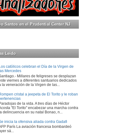
 Santos en el Prudential Center NJ
as Leido
Los católicos celebran el Día de la Virgen de
las Mercedes
Santiago.- Millares de feligreses se desplazan
este viernes a diferentes santuarios dedicados
a la veneración de la Virgen de las...
Rompen cristal a jeepeta de El Torito y le roban
pertenencias
Paradojas de la vida. A tres días de Héctor
Acosta "El Torito" encabezar una marcha contra
la delincuencia en su natal Bonao, n...
Se inicia la ofensiva aliada contra Gadafi
AFP París La aviación francesa bombardeó
ayer sá...