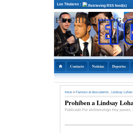
Los Titulares :
Retrieving RSS feed(s)
EL CHISMOLOGO
Contacto
Noticias
Deportes
12 Deciembre 2021
Inicio
»
Famoso al descubierto
,
Lindsay Loha
ADOPAE propo
Abinader declar
Prohíben a Lindsay Loh
11 de diciembre
Nacional de la
Bachata
Publicado Por elchismologo Hoy jueves, 2