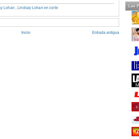
Las 
ay Lohan
,
Lindsay Lohan en corte
Inicio
Entrada antigua