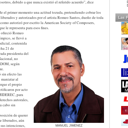
sotros, debido a que nunca existió el referido acuerdo”, dice
l primer momento una actitud tozuda, pretendiendo cobrar los
liberados y autorizados por el artista Romeo Santos, dueño de toda
Las 
í como autorizó por escrito la American Society of Composers,
e le representa para esos fines.
e ofreció Romeo
ímpico, se llevó a
udicial, contenida
cha 21 de
ada presidenta del
Nacional, no
CEDOM, según
re.
sin efecto las
maniatar al
orque el propio
otificaron por acto
 MIDEREC, para
derechos autorales,
 a cabo sin
osición de querer
e liberados, aún
 sus intenciones,
MANUEL JIMENEZ