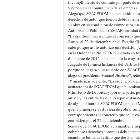
incumplimiento de contrato por parte de no
Saymon en el comunicado de su empresa.
Alega que SGACEDOM ha mantenido desde e
derechos de autor que fueron debidamente 
su obra en su condición de compositor, as
Authors and Publishers (ASCAP), entidad qu
“Es oportuno precisar que el concierto qu
Santos el 22 de diciembre en el Estadio Ol
cabo porque así lo autorizó una decisión j
en la Ordenanza No.1290-12 dictada en fe
diciembre de 2012, emanada por la magistr
Juzgado de Primera Instancia del Distrito 
porque se llegara a un acuerdo con SGA
alega su presidente Manuel Jiménez”, refie
Y añade más adelante, “La ordenanza dejó 
actuaciones de SGACEDOM que buscaban 
Ministerio de Deportes y, por otra parte, p
artista y las entidades que lo representan n
de alguacil tanto a SGACEDOM como al
que la primera se abstuviera de cobrar sus 
correspondientes al concierto que se llevó
contratiempos el 22 de diciembre.
Señala que SGACEDOM aún mantiene su p
cobrar esos derechos autorales debidament
cuando se les ha advertido que desistan de