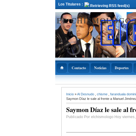
Los Titulares :
Retrieving RSS feed(s)
EL CHISMOLOGO
Contacto
Noticias
Deportes
12 Deciembre 2021
Inicio
»
Al Desnudo
,
chisme
,
faranduala domi
ADOPAE propo
Abinader declar
Saymon Díaz le sale al frente a Manuel Jim
11 de diciembre
Nacional de la
Saymon Díaz le sale al
Bachata
Publicado Por elchismologo Hoy viernes, 