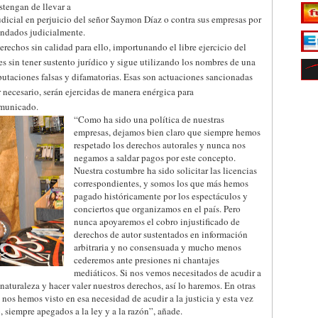
stengan de llevar a
udicial en perjuicio del señor Saymon Díaz o contra sus empresas por
andados judicialmente.
hos sin calidad para ello, importunando el libre ejercicio del
 sin tener sustento jurídico y sigue utilizando los nombres de una
putaciones falsas y difamatorias. Esas son actuaciones sancionadas
r necesario, serán ejercidas de manera enérgica para
omunicado.
“Como ha sido una política de nuestras
empresas, dejamos bien claro que siempre hemos
respetado los derechos autorales y nunca nos
negamos a saldar pagos por este concepto.
Nuestra costumbre ha sido solicitar las licencias
correspondientes, y somos los que más hemos
pagado históricamente por los espectáculos y
conciertos que organizamos en el país. Pero
nunca apoyaremos el cobro injustificado de
derechos de autor sustentados en información
arbitraria y no consensuada y mucho menos
cederemos ante presiones ni chantajes
mediáticos. Si nos vemos necesitados de acudir a
a naturaleza y hacer valer nuestros derechos, así lo haremos. En otras
 hemos visto en esa necesidad de acudir a la justicia y esta vez
o, siempre apegados a la ley y a la razón”, añade.