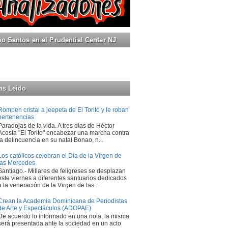
 Santos en el Prudential Center NJ
as Leido
Rompen cristal a jeepeta de El Torito y le roban
pertenencias
Paradojas de la vida. A tres días de Héctor
Acosta "El Torito" encabezar una marcha contra
la delincuencia en su natal Bonao, n...
Los católicos celebran el Día de la Virgen de
las Mercedes
Santiago.- Millares de feligreses se desplazan
este viernes a diferentes santuarios dedicados
a la veneración de la Virgen de las...
Crean la Academia Dominicana de Periodistas
de Arte y Espectáculos (ADOPAE)
De acuerdo lo informado en una nota, la misma
será presentada ante la sociedad en un acto