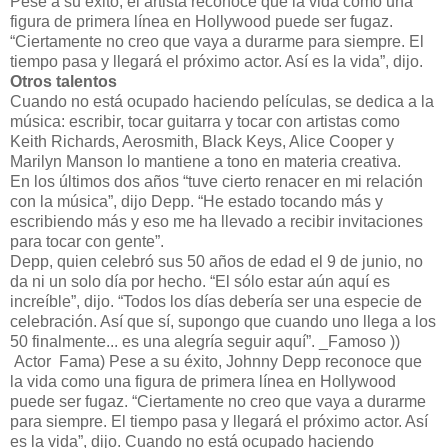
Pese a su éxito, el artista reconoce que la vida como una
figura de primera línea en Hollywood puede ser fugaz.
“Ciertamente no creo que vaya a durarme para siempre. El
tiempo pasa y llegará el próximo actor. Así es la vida”, dijo.
Otros talentos
Cuando no está ocupado haciendo películas, se dedica a la
música: escribir, tocar guitarra y tocar con artistas como
Keith Richards, Aerosmith, Black Keys, Alice Cooper y
Marilyn Manson lo mantiene a tono en materia creativa.
En los últimos dos años “tuve cierto renacer en mi relación
con la música”, dijo Depp. “He estado tocando más y
escribiendo más y eso me ha llevado a recibir invitaciones
para tocar con gente”.
Depp, quien celebró sus 50 años de edad el 9 de junio, no
da ni un solo día por hecho. “El sólo estar aún aquí es
increíble”, dijo. “Todos los días debería ser una especie de
celebración. Así que sí, supongo que cuando uno llega a los
50 finalmente... es una alegría seguir aquí”. _Famoso ))
Actor Fama) Pese a su éxito, Johnny Depp reconoce que
la vida como una figura de primera línea en Hollywood
puede ser fugaz. “Ciertamente no creo que vaya a durarme
para siempre. El tiempo pasa y llegará el próximo actor. Así
es la vida”, dijo. Cuando no está ocupado haciendo