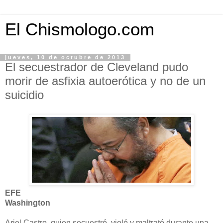
El Chismologo.com
jueves, 10 de octubre de 2013
El secuestrador de Cleveland pudo
morir de asfixia autoerótica y no de un
suicidio
EFE
Washington
Ariel Castro, quien secuestró, violó y maltrató durante una